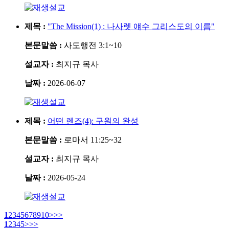
설교
제목 :
"The Mission(1) : 나사렛 얘수 그리스도의 이름"
본문말씀 :
사도행전 3:1~10
설교자 :
최지규 목사
날짜 :
2026-06-07
설교
제목 :
어떤 렌즈(4): 구원의 완성
본문말씀 :
로마서 11:25~32
설교자 :
최지규 목사
날짜 :
2026-05-24
설교
1
2
3
4
5
6
7
8
9
10
>
>>
1
2
3
4
5
>
>>